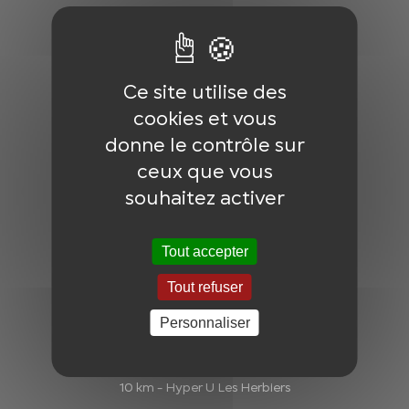
Ce site utilise des
cookies et vous
MENU
donne le contrôle sur
ceux que vous
Actualités
souhaitez activer
Partenaires
Bénévoles
Tout accepter
Contact
Tout refuser
Réglement de la course
Personnaliser
LES COURSES
10 km - Hyper U Les Herbiers